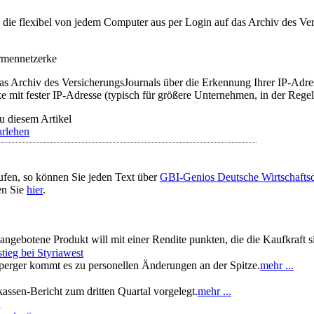
t, die flexibel von jedem Computer aus per Login auf das Archiv des 
irmennetzerke
as Archiv des VersicherungsJournals über die Erkennung Ihrer IP-Adres
 mit fester IP-Adresse (typisch für größere Unternehmen, in der Regel
u diesem Artikel
rlehen
ufen, so können Sie jeden Text über
GBI-Genios Deutsche Wirtschaft
en Sie
hier
.
ngebotene Produkt will mit einer Rendite punkten, die die Kaufkraft si
ieg bei Styriawest
erger kommt es zu personellen Änderungen an der Spitze.
mehr ...
assen-Bericht zum dritten Quartal vorgelegt.
mehr ...
n