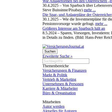
Wie Anlageformen bei den Österreichern „t
30.4.2025 –
Von Sparbuch über Lebensversi
Steve Buissinne/Pixabay)
mehr ...
Die Spar- und Anlagepläne der Österreicher
30.1.2025 –
Wie die Investmentpläne für d
Pensionsvorsorge wurde gefragt.
mehr ...
Größeres Interesse am Sparbuch hält an
8.5.2024 –
Sparen, Vorsorgen, Investieren: 
in Details zu finden. (Bild: Hans-Peter Reic
Erweiterte Suche »
Themenbereiche
Versicherungen & Finanzen
Markt & Politik
Vertrieb & Marketing
Unternehmen & Personen
Karriere & Mitarbeiter
Büro & Organisation
Mitarbeiten
Autor werden
Aktuelles für Autoren