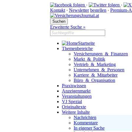
·
·
Kontakt
·
Newsletter
bestellen
·
Premium-A
Erweiterte Suche »
Startseite
Themenbereiche
Versicherungen & Finanzen
Markt & Politik
Vertrieb & Marketing
Unternehmen & Personen
Karriere & Mitarbeiter
Büro & Organisation
Praxiswissen
Anzeigenmarkt
Veranstaltungen
VJ Spezial
Originaltexte
Weitere Inhalte
Nachrichten
Kommentare
In eigener Sache