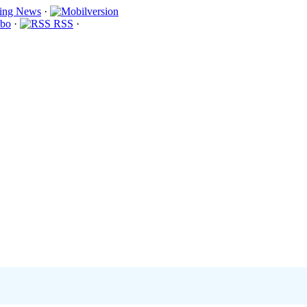
·
bo
·
RSS
·