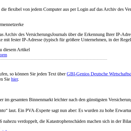
t, die flexibel von jedem Computer aus per Login auf das Archiv des 
irmennetzerke
as Archiv des VersicherungsJournals über die Erkennung Ihrer IP-Adres
 mit fester IP-Adresse (typisch für größere Unternehmen, in der Regel
u diesem Artikel
form
ufen, so können Sie jeden Text über
GBI-Genios Deutsche Wirtschaft
en Sie
hier
.
Bürger im gesamten Binnenmarkt leichter nach den günstigsten Versiche
nto“ laut. Ein PVA-Experte sagt nun aber: Es wurden zu hohe Erwart
ahezu verdoppelt, die Katastrophenschäden machen sich in der Bilan
n