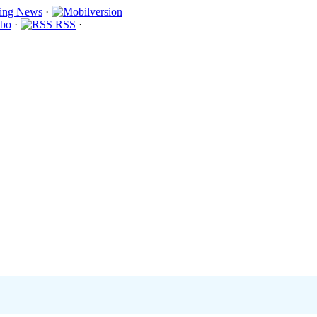
·
bo
·
RSS
·