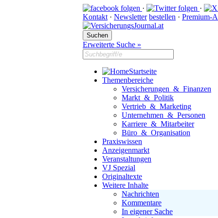
·
·
Kontakt
·
Newsletter
bestellen
·
Premium-A
Erweiterte Suche »
Startseite
Themenbereiche
Versicherungen & Finanzen
Markt & Politik
Vertrieb & Marketing
Unternehmen & Personen
Karriere & Mitarbeiter
Büro & Organisation
Praxiswissen
Anzeigenmarkt
Veranstaltungen
VJ Spezial
Originaltexte
Weitere Inhalte
Nachrichten
Kommentare
In eigener Sache