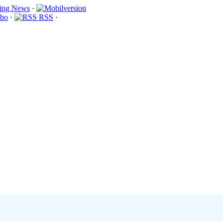
·
bo
·
RSS
·