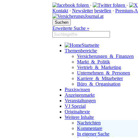
·
·
Kontakt
·
Newsletter
bestellen
·
Premium-A
Erweiterte Suche »
Startseite
Themenbereiche
Versicherungen & Finanzen
Markt & Politik
Vertrieb & Marketing
Unternehmen & Personen
Karriere & Mitarbeiter
Büro & Organisation
Praxiswissen
Anzeigenmarkt
Veranstaltungen
VJ Spezial
Originaltexte
Weitere Inhalte
Nachrichten
Kommentare
In eigener Sache