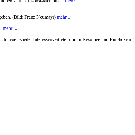
tionen statt „Umsonst-Mentalität“.
mehr ...
rgeben. (Bild: Franz Neumayr)
mehr ...
n.
mehr ...
uch heuer wieder Interessenvertreter um ihr Resümee und Einblicke in