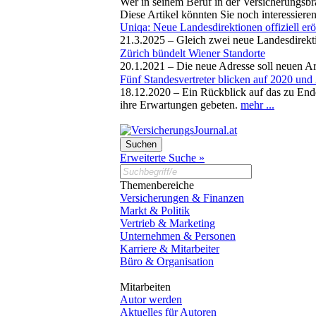
Wer in seinem Beruf in der Versicherungsbra
Diese Artikel könnten Sie noch interessiere
Uniqa: Neue Landesdirektionen offiziell erö
21.3.2025 –
Gleich zwei neue Landesdirekt
Zürich bündelt Wiener Standorte
20.1.2021 –
Die neue Adresse soll neuen A
Fünf Standesvertreter blicken auf 2020 und
18.12.2020 –
Ein Rückblick auf das zu Ende
ihre Erwartungen gebeten.
mehr ...
Erweiterte Suche »
Themenbereiche
Versicherungen & Finanzen
Markt & Politik
Vertrieb & Marketing
Unternehmen & Personen
Karriere & Mitarbeiter
Büro & Organisation
Mitarbeiten
Autor werden
Aktuelles für Autoren