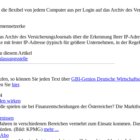
t, die flexibel von jedem Computer aus per Login auf das Archiv des 
irmennetzerke
as Archiv des VersicherungsJournals über die Erkennung Ihrer IP-Adres
 mit fester IP-Adresse (typisch für größere Unternehmen, in der Regel
u diesem Artikel
lassungsstelle
ufen, so können Sie jeden Text über
GBI-Genios Deutsche Wirtschaft
en Sie
hier
.
14
den wirken
le spielen sie bei Finanzentscheidungen der Österreicher? Die Marktfo
.
rnissen
i Jahren in verschiedenen Bereichen vermehrt zum Einsatz kommen. Das
 Hürden. (Bild: KPMG)
mehr ...
m-Abo