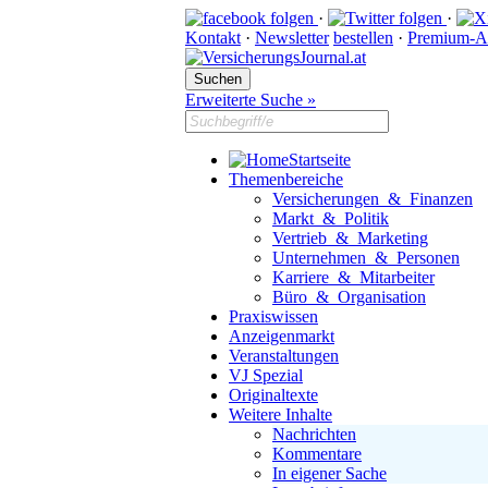
·
·
Kontakt
·
Newsletter
bestellen
·
Premium-A
Erweiterte Suche »
Startseite
Themenbereiche
Versicherungen & Finanzen
Markt & Politik
Vertrieb & Marketing
Unternehmen & Personen
Karriere & Mitarbeiter
Büro & Organisation
Praxiswissen
Anzeigenmarkt
Veranstaltungen
VJ Spezial
Originaltexte
Weitere Inhalte
Nachrichten
Kommentare
In eigener Sache