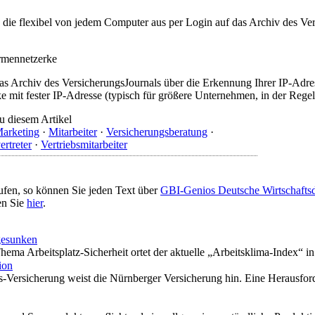
t, die flexibel von jedem Computer aus per Login auf das Archiv des 
irmennetzerke
as Archiv des VersicherungsJournals über die Erkennung Ihrer IP-Adres
 mit fester IP-Adresse (typisch für größere Unternehmen, in der Regel
u diesem Artikel
arketing
·
Mitarbeiter
·
Versicherungsberatung
·
ertreter
·
Vertriebsmitarbeiter
ufen, so können Sie jeden Text über
GBI-Genios Deutsche Wirtschaft
en Sie
hier
.
gesunken
ema Arbeitsplatz-Sicherheit ortet der aktuelle „Arbeitsklima-Index“ i
ion
ts-Versicherung weist die Nürnberger Versicherung hin. Eine Herausfor