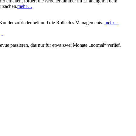
nfo erhalten, fordert die Arbeiterkammer im Einklang mit dem
ursachen.
mehr ...
nd Kundenzufriedenheit und die Rolle des Managements.
mehr ...
..
 Revue passieren, das nur für etwa zwei Monate „normal“ verlief.