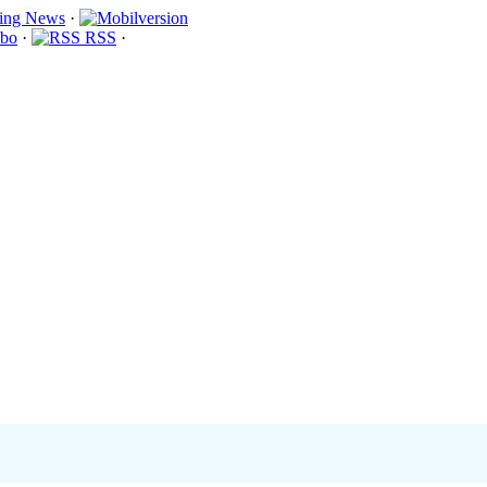
·
bo
·
RSS
·