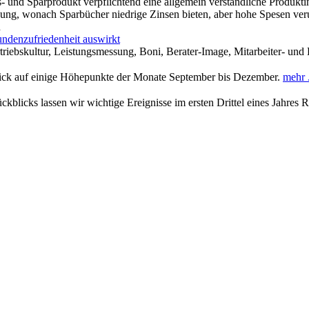
- und Sparprodukt verpflichtend eine allgemein verständliche Produkti
hung, wonach Sparbücher niedrige Zinsen bieten, aber hohe Spesen ver
n
undenzufriedenheit auswirkt
rtriebskultur, Leistungsmessung, Boni, Berater-Image, Mitarbeiter- u
lick auf einige Höhepunkte der Monate September bis Dezember.
mehr .
ückblicks lassen wir wichtige Ereignisse im ersten Drittel eines Jahres