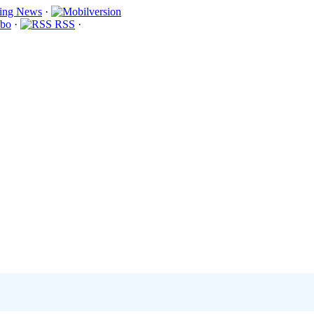
·
bo
·
RSS
·