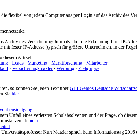
t, die flexibel von jedem Computer aus per Login auf das Archiv des 
irmennetzerke
as Archiv des VersicherungsJournals über die Erkennung Ihrer IP-Adres
 mit fester IP-Adresse (typisch für größere Unternehmen, in der Regel
u diesem Artikel
tung
·
Leads
·
Marketing
·
Marktforschung
·
Mitarbeiter
·
kauf
·
Versicherungsmakler
·
Werbung
·
Zielgruppe
ufen, so können Sie jeden Text über
GBI-Genios Deutsche Wirtschaft
en Sie
hier
.
 Verdienstentgang
einem Unfall eines verletzten Schulabsolventen und der Frage, ob dies
orinstanzen ab.
mehr ...
eitert
l: Universitätsprofessor Kurt Matzler sprach beim Informationstag 201