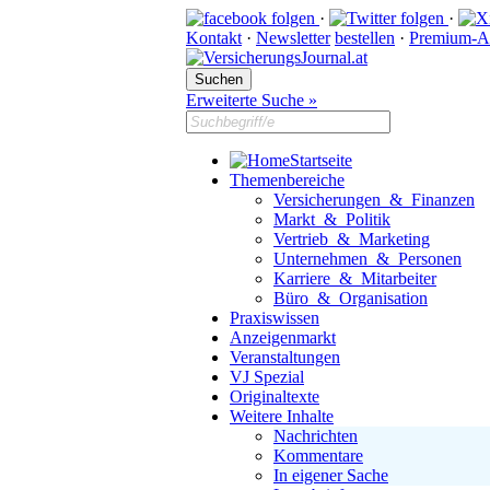
·
·
Kontakt
·
Newsletter
bestellen
·
Premium-A
Erweiterte Suche »
Startseite
Themenbereiche
Versicherungen & Finanzen
Markt & Politik
Vertrieb & Marketing
Unternehmen & Personen
Karriere & Mitarbeiter
Büro & Organisation
Praxiswissen
Anzeigenmarkt
Veranstaltungen
VJ Spezial
Originaltexte
Weitere Inhalte
Nachrichten
Kommentare
In eigener Sache