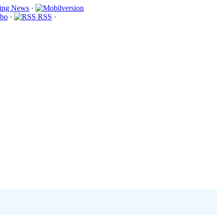
·
bo
·
RSS
·