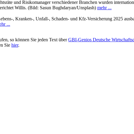
htsräte und Risikomanager verschiedener Branchen wurden internation
ichtet Willis. (Bild: Sasun Bughdaryan/Unsplash)
mehr ...
Lebens-, Kranken-, Unfall-, Schaden- und Kfz-Versicherung 2025 ausba
hr ...
ufen, so können Sie jeden Text über
GBI-Genios Deutsche Wirtschaft
en Sie
hier
.