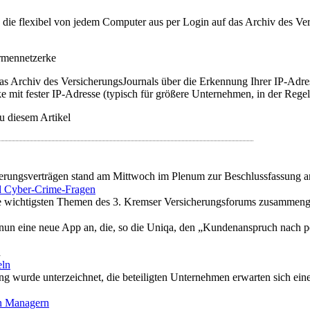
t, die flexibel von jedem Computer aus per Login auf das Archiv des 
irmennetzerke
as Archiv des VersicherungsJournals über die Erkennung Ihrer IP-Adres
 mit fester IP-Adresse (typisch für größere Unternehmen, in der Regel
u diesem Artikel
cherungsverträgen stand am Mittwoch im Plenum zur Beschlussfassung a
nd Cyber-Crime-Fragen
 wichtigsten Themen des 3. Kremser Versicherungsforums zusammengefa
r nun eine neue App an, die, so die Uniqa, den „Kundenanspruch nach p
n
eln
g wurde unterzeichnet, die beteiligten Unternehmen erwarten sich eine
on Managern