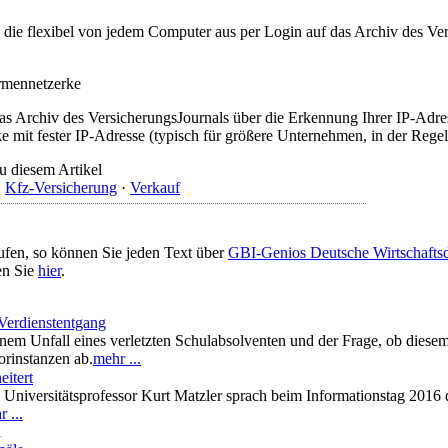
t, die flexibel von jedem Computer aus per Login auf das Archiv des 
irmennetzerke
as Archiv des VersicherungsJournals über die Erkennung Ihrer IP-Adres
 mit fester IP-Adresse (typisch für größere Unternehmen, in der Regel
u diesem Artikel
·
Kfz-Versicherung
·
Verkauf
ufen, so können Sie jeden Text über
GBI-Genios Deutsche Wirtschaft
en Sie
hier
.
 Verdienstentgang
einem Unfall eines verletzten Schulabsolventen und der Frage, ob dies
orinstanzen ab.
mehr ...
eitert
l: Universitätsprofessor Kurt Matzler sprach beim Informationstag 201
 ...
n