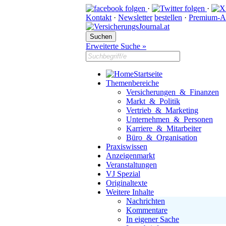
·
·
Kontakt
·
Newsletter
bestellen
·
Premium-A
Erweiterte Suche »
Startseite
Themenbereiche
Versicherungen & Finanzen
Markt & Politik
Vertrieb & Marketing
Unternehmen & Personen
Karriere & Mitarbeiter
Büro & Organisation
Praxiswissen
Anzeigenmarkt
Veranstaltungen
VJ Spezial
Originaltexte
Weitere Inhalte
Nachrichten
Kommentare
In eigener Sache