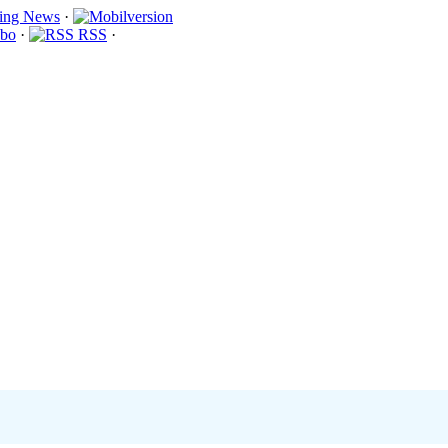
·
bo
·
RSS
·