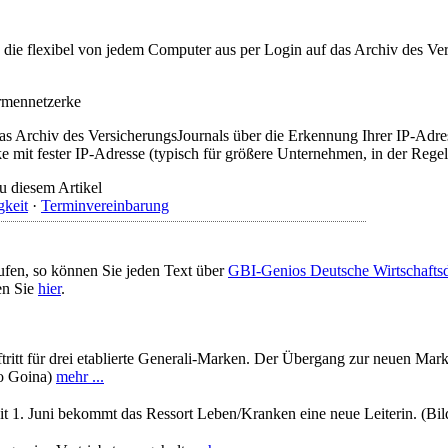
t, die flexibel von jedem Computer aus per Login auf das Archiv des 
irmennetzerke
as Archiv des VersicherungsJournals über die Erkennung Ihrer IP-Adres
 mit fester IP-Adresse (typisch für größere Unternehmen, in der Regel
u diesem Artikel
gkeit
·
Terminvereinbarung
ufen, so können Sie jeden Text über
GBI-Genios Deutsche Wirtschaft
en Sie
hier
.
itt für drei etablierte Generali-Marken. Der Übergang zur neuen Marke 
mo Goina)
mehr ...
it 1. Juni bekommt das Ressort Leben/Kranken eine neue Leiterin. (Bil