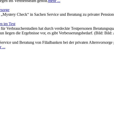
egen ins Vertriebsteam geholt.
mehr ...
n
rsorge
 „Mystery Check“ in Sachen Service und Beratung zu privater Pension
en im Test
 für Verbraucherstudien hat durch verdeckte Testpersonen Beratungsqua
un liegen die Ergebnisse vor, es gibt Verbesserungsbedarf. (Bild: Bild
ervice und Beratung von Filialbanken bei der privaten Altersvorsorge 
 ...