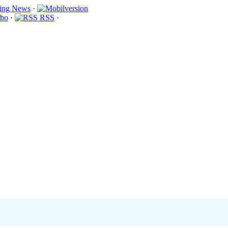
·
bo
·
RSS
·