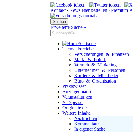
·
·
Kontakt
·
Newsletter
bestellen
·
Premium-A
Erweiterte Suche »
Startseite
Themenbereiche
Versicherungen & Finanzen
Markt & Politik
Vertrieb & Marketing
Unternehmen & Personen
Karriere & Mitarbeiter
Büro & Organisation
Praxiswissen
Anzeigenmarkt
Veranstaltungen
VJ Spezial
Originaltexte
Weitere Inhalte
Nachrichten
Kommentare
In eigener Sache