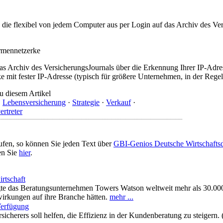
t, die flexibel von jedem Computer aus per Login auf das Archiv des 
irmennetzerke
as Archiv des VersicherungsJournals über die Erkennung Ihrer IP-Adres
 mit fester IP-Adresse (typisch für größere Unternehmen, in der Regel
u diesem Artikel
·
Lebensversicherung
·
Strategie
·
Verkauf
·
ertreter
ufen, so können Sie jeden Text über
GBI-Genios Deutsche Wirtschaft
en Sie
hier
.
rtschaft
gte das Beratungsunternehmen Towers Watson weltweit mehr als 30.000
wirkungen auf ihre Branche hätten.
mehr ...
Verfügung
herers soll helfen, die Effizienz in der Kundenberatung zu steigern. 