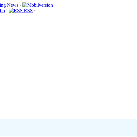
·
bo
·
RSS
·