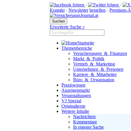
·
·
Kontakt
·
Newsletter
bestellen
·
Premium-A
Erweiterte Suche »
Startseite
Themenbereiche
Versicherungen & Finanzen
Markt & Politik
Vertrieb & Marketing
Unternehmen & Personen
Karriere & Mitarbeiter
Büro & Organisation
Praxiswissen
Anzeigenmarkt
Veranstaltungen
VJ Spezial
Originaltexte
Weitere Inhalte
Nachrichten
Kommentare
In eigener Sache