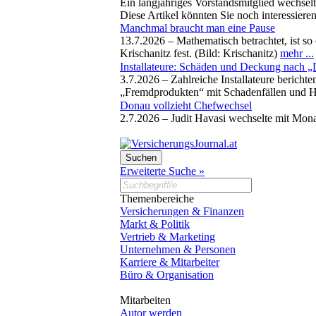
Ein langjähriges Vorstandsmitglied wechselt
Diese Artikel könnten Sie noch interessiere
Manchmal braucht man eine Pause
13.7.2026 –
Mathematisch betrachtet, ist so
Krischanitz fest. (Bild: Krischanitz)
mehr ...
Installateure: Schäden und Deckung nach „
3.7.2026 –
Zahlreiche Installateure bericht
„Fremdprodukten“ mit Schadenfällen und Haf
Donau vollzieht Chefwechsel
2.7.2026 –
Judit Havasi wechselte mit Mon
Erweiterte Suche »
Themenbereiche
Versicherungen & Finanzen
Markt & Politik
Vertrieb & Marketing
Unternehmen & Personen
Karriere & Mitarbeiter
Büro & Organisation
Mitarbeiten
Autor werden