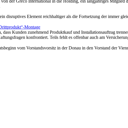
 von der Greco International in die Holding, ein langjähriges Mitglied 
n
 ein disruptives Element reichhaltiger als die Fortsetzung der immer g
Drittprodukt“-Montage
en, dass Kunden zunehmend Produktkauf und Installationsauftrag trennen
tungsfragen konfrontiert. Teils fehlt es offenbar auch am Versicheru
atsbeginn vom Vorstandsvorsitz in der Donau in den Vorstand der Vien