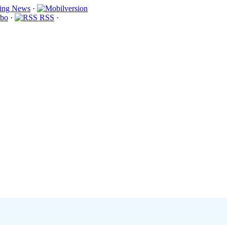
·
bo
·
RSS
·