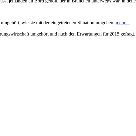
st jemanden an Bord geholt, der in Branchen unterwegs war, in denen I
n
 umgehört, wie sie mit der eingetretenen Situation umgehen.
mehr ...
erungswirtschaft umgehört und nach den Erwartungen für 2015 gefragt