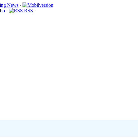
·
bo
·
RSS
·