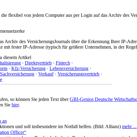
t, die flexibel von jedem Computer aus per Login auf das Archiv des 
irmennetzerke
as Archiv des VersicherungsJournals über die Erkennung Ihrer IP-Adres
 mit fester IP-Adresse (typisch für größere Unternehmen, in der Regel
u diesem Artikel
talisierung
·
Direktvertrieb
·
Fintech
·
form
·
Kfz-Versicherung
·
Lebensversicherung
·
Sachversicherung
·
Verkauf
·
Versicherungsvertrieb
·
le
ufen, so können Sie jeden Text über
GBI-Genios Deutsche Wirtschaft
en Sie
hier
.
n an
ionen und soll insbesondere im Notfall helfen. (Bild: Allianz)
mehr ...
ation Officer“