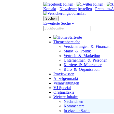
·
·
Kontakt
·
Newsletter
bestellen
·
Premium-A
Erweiterte Suche »
Startseite
Themenbereiche
Versicherungen & Finanzen
Markt & Politik
Vertrieb & Marketing
Unternehmen & Personen
Karriere & Mitarbeiter
Büro & Organisation
Praxiswissen
Anzeigenmarkt
Veranstaltungen
VJ Spezial
Originaltexte
Weitere Inhalte
Nachrichten
Kommentare
In eigener Sache