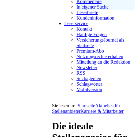
Kommentare
In eigener Sache
Leserbriefe
Kundeninformation
Leserservice
Kontakt
Häufige Fragen
VersicherungsJournal als
Startseite
Premium-Abo
Nutzungsrechte erhalten
Mitteilung an die Redaktion
Newsletter
RSS
Suchagenten
Schlagwörter
Mobilversion
Sie lesen in:
Startseite
Aktuelles für
Stellenanbieter
Karriere & Mitarbeiter
Die ideale