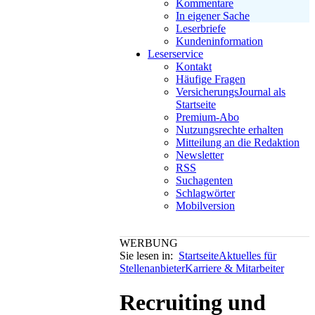
Kommentare
In eigener Sache
Leserbriefe
Kundeninformation
Leserservice
Kontakt
Häufige Fragen
VersicherungsJournal als
Startseite
Premium-Abo
Nutzungsrechte erhalten
Mitteilung an die Redaktion
Newsletter
RSS
Suchagenten
Schlagwörter
Mobilversion
WERBUNG
Sie lesen in:
Startseite
Aktuelles für
Stellenanbieter
Karriere & Mitarbeiter
Recruiting und