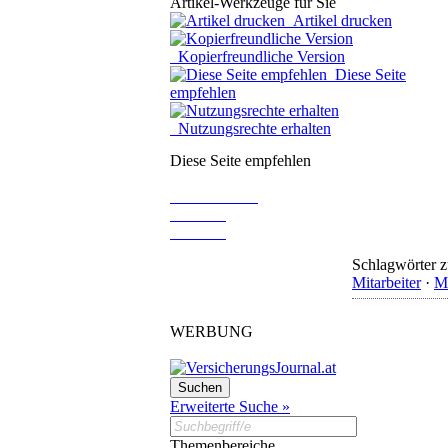
Artikel-Werkzeuge für Sie
Artikel drucken
Kopierfreundliche Version
Diese Seite
empfehlen
Nutzungsrechte erhalten
Diese Seite empfehlen
Schlagwörter z
Mitarbeiter
·
Mi
WERBUNG
Erweiterte Suche »
Themenbereiche