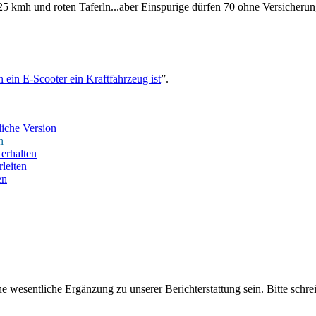
25 kmh und roten Taferln...aber Einspurige dürfen 70 ohne Versicherung
ein E-Scooter ein Kraftfahrzeug ist
”.
iche Version
n
erhalten
leiten
en
ne wesentliche Ergänzung zu unserer Berichterstattung sein. Bitte schr