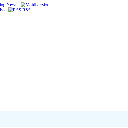
·
bo
·
RSS
·