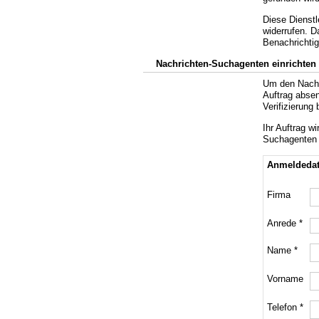
Diese Dienstl
widerrufen. D
Benachrichti
Nachrichten-Suchagenten einrichten
Um den Nachr
Auftrag abse
Verifizierung 
Ihr Auftrag w
Suchagenten 
Anmeldeda
Firma
Anrede *
Name *
Vorname
Telefon *