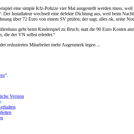
 Beispiel eine simple Kfz-Polizze vier Mal ausgestellt werden muss, wei
: Der Installateur wechselt eine defekte Dichtung aus, weil beim Nachb
hnung über 72 Euro von einem SV prüfen; der sagt, alles ok, seine Nota
lienhaus geht beim Kinderspiel zu Bruch; statt die 90 Euro Kosten anzu
 die der VN selbst erleidet.“
 der reduzierten Mitarbeiter mehr Augenmerk legen ...
ern
”.
iche Version
n
erhalten
leiten
en