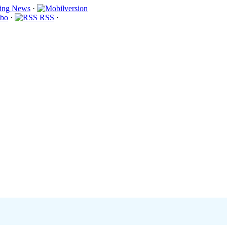
·
bo
·
RSS
·