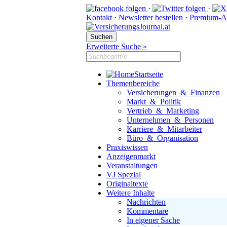
·
·
Kontakt
·
Newsletter
bestellen
·
Premium-A
Erweiterte Suche »
Startseite
Themenbereiche
Versicherungen & Finanzen
Markt & Politik
Vertrieb & Marketing
Unternehmen & Personen
Karriere & Mitarbeiter
Büro & Organisation
Praxiswissen
Anzeigenmarkt
Veranstaltungen
VJ Spezial
Originaltexte
Weitere Inhalte
Nachrichten
Kommentare
In eigener Sache