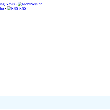
·
bo
·
RSS
·