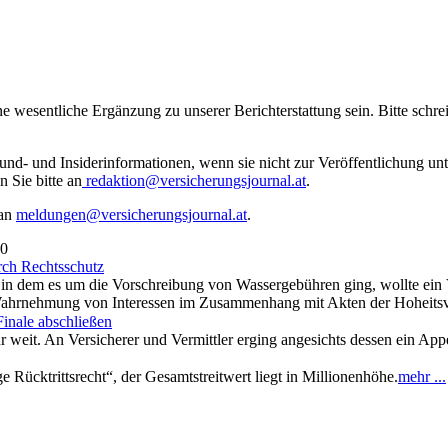
ne wesentliche Ergänzung zu unserer Berichterstattung sein. Bitte schr
rund- und Insiderinformationen, wenn sie nicht zur Veröffentlichung u
n Sie bitte an
redaktion@versicherungsjournal.at
.
 an
meldungen@versicherungsjournal.at
.
20
ch Rechtsschutz
e, in dem es um die Vorschreibung von Wassergebühren ging, wollte ei
 Wahrnehmung von Interessen im Zusammenhang mit Akten der Hoheitsv
Finale abschließen
weit. An Versicherer und Vermittler erging angesichts dessen ein Appe
 Rücktrittsrecht“, der Gesamtstreitwert liegt in Millionenhöhe.
mehr ...