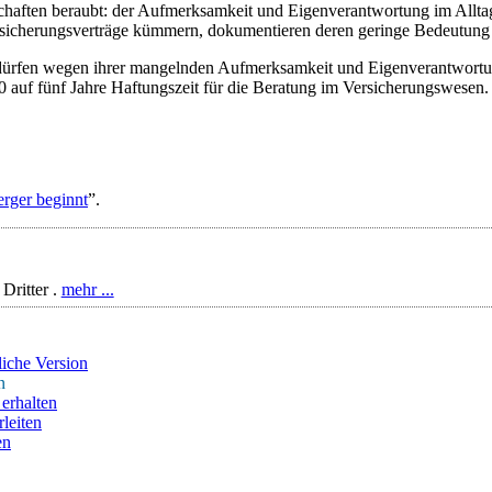
chaften beraubt: der Aufmerksamkeit und Eigenverantwortung im Allta
Versicherungsverträge kümmern, dokumentieren deren geringe Bedeutung f
 dürfen wegen ihrer mangelnden Aufmerksamkeit und Eigenverantwortung
0 auf fünf Jahre Haftungszeit für die Beratung im Versicherungswesen.
rger beginnt
”.
Dritter .
mehr ...
iche Version
n
erhalten
leiten
en