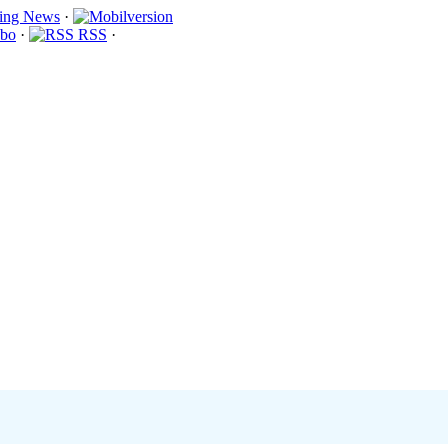
·
bo
·
RSS
·