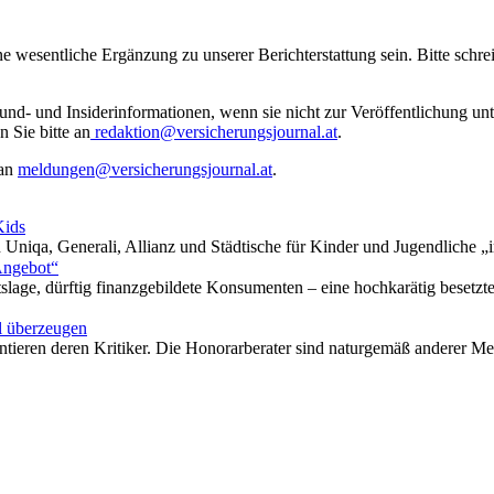
ne wesentliche Ergänzung zu unserer Berichterstattung sein. Bitte schr
rund- und Insiderinformationen, wenn sie nicht zur Veröffentlichung u
n Sie bitte an
redaktion@versicherungsjournal.at
.
 an
meldungen@versicherungsjournal.at
.
Kids
Uniqa, Generali, Allianz und Städtische für Kinder und Jugendliche „
Angebot“
age, dürftig finanzgebildete Konsumenten – eine hochkarätig besetzte 
l überzeugen
ntieren deren Kritiker. Die Honorarberater sind naturgemäß anderer M