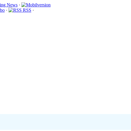
·
bo
·
RSS
·