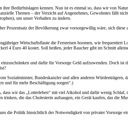
ihre Bedürfnislagen kennen. Nun ist es einmal so, dass wir von Natu
nanzielle Themen – der Verzicht auf Angenehmes, Gewohntes fällt nicht 
trophen), um unser Verhalten zu ändern.
r Prozentsatz der Bevölkerung zwar vorsorgewillig wäre, sich diese abe
ngjähriger Wirtschaftsflaute die Fernreisen boomen, wie frequentiert L
rl 4 Euro 40 kostet. Soll heißen, jeder Raucher gibt im Schnitt allein
 einzuschränken und dafür für Vorsorge Geld aufzuwenden. Doch ist d
ist?
om Sozialminister, Bundeskanzler und allen anderen Würdenträgern, da
en und für mehr Beschäftigung sorgen“.)
n, dass wir das „Lotterleben“ mit viel Alkohol und dafür wenig Schlaf
rinken, die das Cholesterin aufsaugen, ein Gerät kaufen, das die Musk
ns die Politik hinsichtlich der Notwendigkeit von privater Vorsorge ein