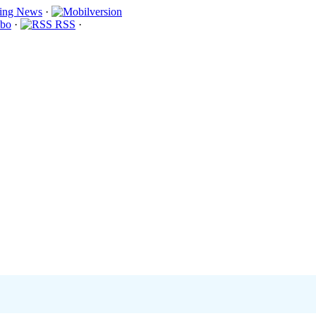
·
bo
·
RSS
·