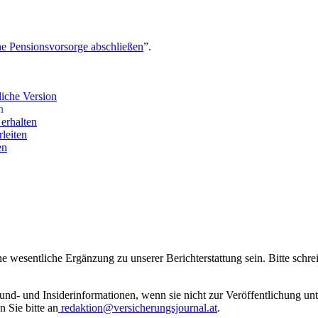
ne Pensionsvorsorge abschließen
”.
iche Version
n
erhalten
leiten
en
ne wesentliche Ergänzung zu unserer Berichterstattung sein. Bitte schr
rund- und Insiderinformationen, wenn sie nicht zur Veröffentlichung u
n Sie bitte an
redaktion@versicherungsjournal.at
.