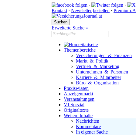
·
·
Kontakt
·
Newsletter
bestellen
·
Premium-A
Erweiterte Suche »
Startseite
Themenbereiche
Versicherungen & Finanzen
Markt & Politik
Vertrieb & Marketing
Unternehmen & Personen
Karriere & Mitarbeiter
Büro & Organisation
Praxiswissen
Anzeigenmarkt
Veranstaltungen
VJ Spezial
Originaltexte
Weitere Inhalte
Nachrichten
Kommentare
In eigener Sache