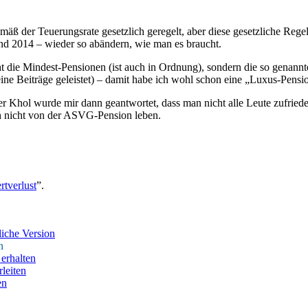
ß der Teuerungsrate gesetzlich geregelt, aber diese gesetzliche Rege
 und 2014 – wieder so abändern, wie man es braucht.
ht die Mindest-Pensionen (ist auch in Ordnung), sondern die so gena
ine Beiträge geleistet) – damit habe ich wohl schon eine „Luxus-Pensio
er Khol wurde mir dann geantwortet, dass man nicht alle Leute zufried
ch nicht von der ASVG-Pension leben.
rtverlust
”.
iche Version
n
erhalten
leiten
en