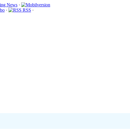
·
bo
·
RSS
·