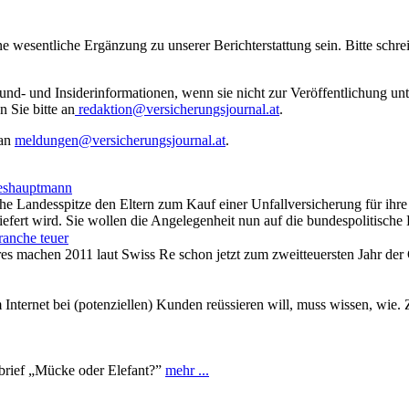
ne wesentliche Ergänzung zu unserer Berichterstattung sein. Bitte schr
rund- und Insiderinformationen, wenn sie nicht zur Veröffentlichung u
n Sie bitte an
redaktion@versicherungsjournal.at
.
 an
meldungen@versicherungsjournal.at
.
deshauptmann
he Landesspitze den Eltern zum Kauf einer Unfallversicherung für ihre
efert wird. Sie wollen die Angelegenheit nun auf die bundespolitische
anche teuer
res machen 2011 laut Swiss Re schon jetzt zum zweitteuersten Jahr de
Internet bei (potenziellen) Kunden reüssieren will, muss wissen, wie
brief „Mücke oder Elefant?”
mehr ...