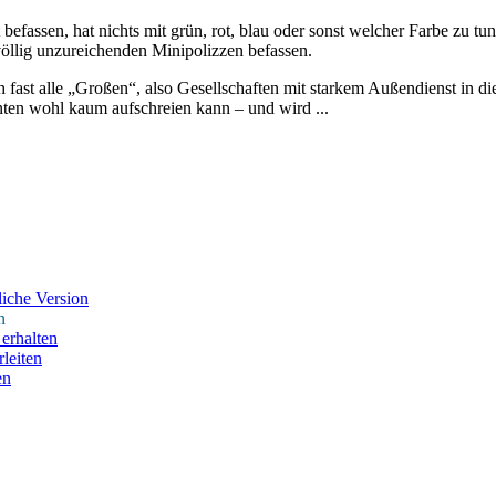
fassen, hat nichts mit grün, rot, blau oder sonst welcher Farbe zu tun, 
 völlig unzureichenden Minipolizzen befassen.
h fast alle „Großen“, also Gesellschaften mit starkem Außendienst in d
en wohl kaum aufschreien kann – und wird ...
iche Version
n
erhalten
leiten
en