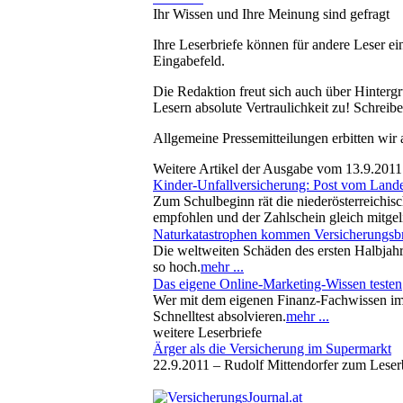
Ihr Wissen und Ihre Meinung sind gefragt
Ihre Leserbriefe können für andere Leser ei
Eingabefeld.
Die Redaktion freut sich auch über Hinterg
Lesern absolute Vertraulichkeit zu! Schreibe
Allgemeine Pressemitteilungen erbitten wir
Weitere Artikel der Ausgabe vom 13.9.2011
Kinder-Unfallversicherung: Post vom Lan
Zum Schulbeginn rät die niederösterreichisc
empfohlen und der Zahlschein gleich mitgeli
Naturkatastrophen kommen Versicherungsbr
Die weltweiten Schäden des ersten Halbjah
so hoch.
mehr ...
Das eigene Online-Marketing-Wissen testen
Wer mit dem eigenen Finanz-Fachwissen im 
Schnelltest absolvieren.
mehr ...
weitere Leserbriefe
Ärger als die Versicherung im Supermarkt
22.9.2011 –
Rudolf Mittendorfer zum Leser