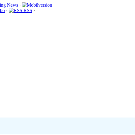
·
bo
·
RSS
·