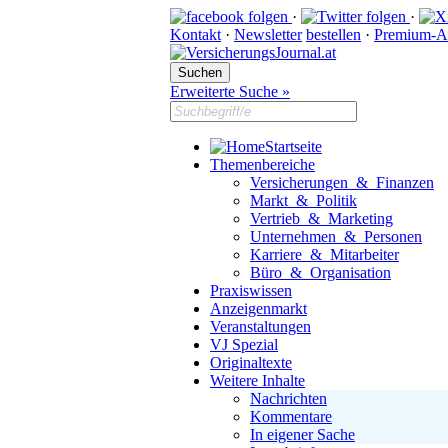
·
·
Kontakt
·
Newsletter
bestellen
·
Premium-A
Erweiterte Suche »
Startseite
Themenbereiche
Versicherungen & Finanzen
Markt & Politik
Vertrieb & Marketing
Unternehmen & Personen
Karriere & Mitarbeiter
Büro & Organisation
Praxiswissen
Anzeigenmarkt
Veranstaltungen
VJ Spezial
Originaltexte
Weitere Inhalte
Nachrichten
Kommentare
In eigener Sache