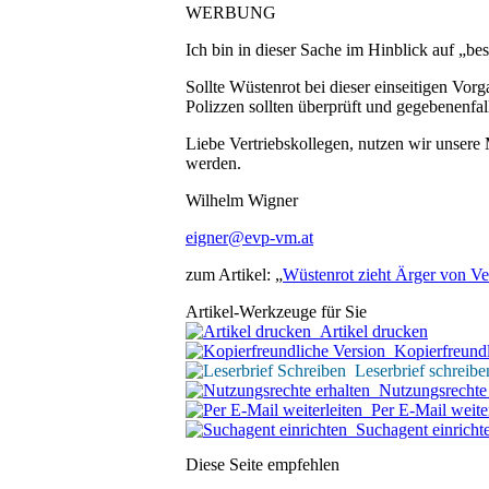
WERBUNG
Ich bin in dieser Sache im Hinblick auf „be
Sollte Wüstenrot bei dieser einseitigen Vor
Polizzen sollten überprüft und gegebenenfa
Liebe Vertriebskollegen, nutzen wir unsere 
werden.
Wilhelm Wigner
eigner@evp-vm.at
zum Artikel: „
Wüstenrot zieht Ärger von Ver
Artikel-Werkzeuge für Sie
Artikel drucken
Kopierfreundl
Leserbrief schreibe
Nutzungsrechte 
Per E-Mail weiter
Suchagent einricht
Diese Seite empfehlen