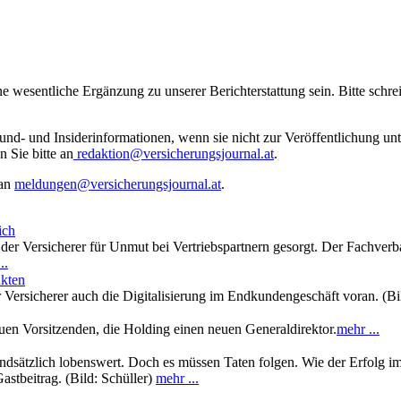
ne wesentliche Ergänzung zu unserer Berichterstattung sein. Bitte schr
rund- und Insiderinformationen, wenn sie nicht zur Veröffentlichung u
n Sie bitte an
redaktion@versicherungsjournal.at
.
 an
meldungen@versicherungsjournal.at
.
ich
 der Versicherer für Unmut bei Vertriebspartnern gesorgt. Der Fachver
..
ukten
r Versicherer auch die Digitalisierung im Endkundengeschäft voran. (Bil
n Vorsitzenden, die Holding einen neuen Generaldirektor.
mehr ...
ndsätzlich lobenswert. Doch es müssen Taten folgen. Wie der Erfolg i
stbeitrag. (Bild: Schüller)
mehr ...