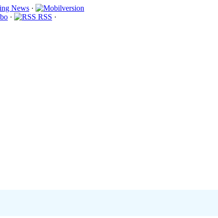
·
bo
·
RSS
·