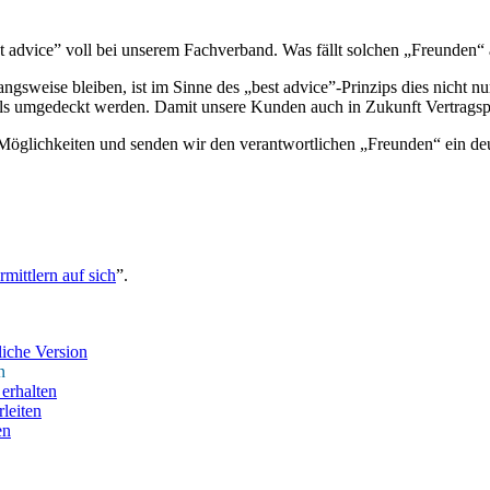
st advice” voll bei unserem Fachverband. Was fällt solchen „Freunden“ 
gangsweise bleiben, ist im Sinne des „best advice”-Prinzips dies nicht 
lls umgedeckt werden. Damit unsere Kunden auch in Zukunft Vertragspar
Möglichkeiten und senden wir den verantwortlichen „Freunden“ ein deut
mittlern auf sich
”.
iche Version
n
erhalten
leiten
en