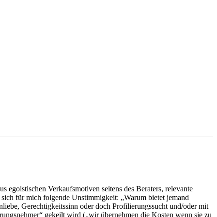
s egoistischen Verkaufsmotiven seitens des Beraters, relevante
t sich für mich folgende Unstimmigkeit: „Warum bietet jemand
enliebe, Gerechtigkeitssinn oder doch Profilierungssucht und/oder mit
erungsnehmer“ gekeilt wird („wir übernehmen die Kosten wenn sie zu