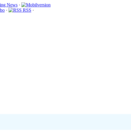
·
bo
·
RSS
·