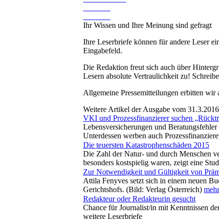
Ihr Wissen und Ihre Meinung sind gefragt
Ihre Leserbriefe können für andere Leser ei
Eingabefeld.
Die Redaktion freut sich auch über Hinterg
Lesern absolute Vertraulichkeit zu! Schreibe
Allgemeine Pressemitteilungen erbitten wir
Weitere Artikel der Ausgabe vom 31.3.2016
VKI und Prozessfinanzierer suchen „Rücktr
Lebensversicherungen und Beratungsfehler z
Unterdessen werben auch Prozessfinanziere
Die teuersten Katastrophenschäden 2015
Die Zahl der Natur- und durch Menschen ver
besonders kostspielig waren, zeigt eine Stu
Zur Notwendigkeit und Gültigkeit von Prä
Attila Fenyves setzt sich in einem neuen 
Gerichtshofs. (Bild: Verlag Österreich)
mehr 
Redakteur oder Redakteurin gesucht
Chance für Journalist/in mit Kenntnissen de
weitere Leserbriefe