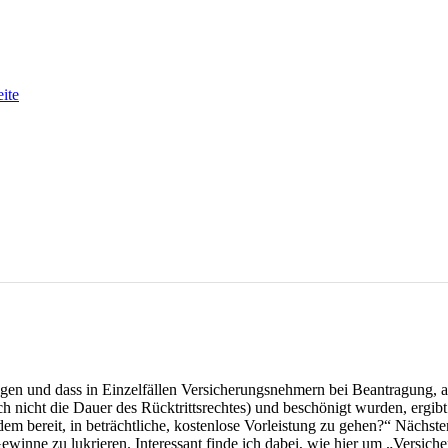
eite
gen und dass in Einzelfällen Versicherungsnehmern bei Beantragung, au
h nicht die Dauer des Rücktrittsrechtes) und beschönigt wurden, ergib
zudem bereit, in beträchtliche, kostenlose Vorleistung zu gehen?“ Nächst
inne zu lukrieren. Interessant finde ich dabei, wie hier um „Versich