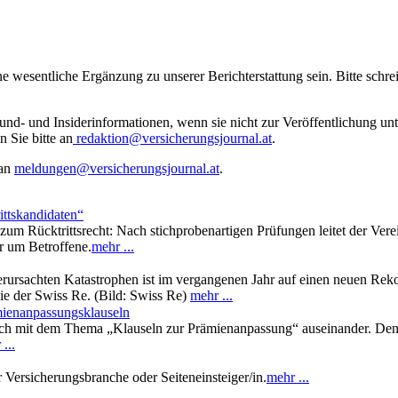
ne wesentliche Ergänzung zu unserer Berichterstattung sein. Bitte schr
rund- und Insiderinformationen, wenn sie nicht zur Veröffentlichung u
n Sie bitte an
redaktion@versicherungsjournal.at
.
 an
meldungen@versicherungsjournal.at
.
ittskandidaten“
um Rücktrittsrecht: Nach stichprobenartigen Prüfungen leitet der Ver
r um Betroffene.
mehr ...
ursachten Katastrophen ist im vergangenen Jahr auf einen neuen Reko
die der Swiss Re. (Bild: Swiss Re)
mehr ...
mienanpassungsklauseln
Buch mit dem Thema „Klauseln zur Prämienanpassung“ auseinander. Den
...
r Versicherungsbranche oder Seiteneinsteiger/in.
mehr ...