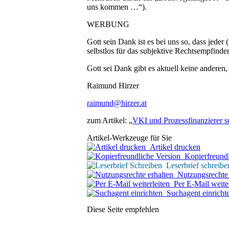
uns kommen …“).
WERBUNG
Gott sein Dank ist es bei uns so, dass jeder
selbstlos für das subjektive Rechtsempfinde
Gott sei Dank gibt es aktuell keine ander
Raimund Hirzer
raimund@hirzer.at
zum Artikel: „
VKI und Prozessfinanzierer s
Artikel-Werkzeuge für Sie
Artikel drucken
Kopierfreundl
Leserbrief schreibe
Nutzungsrechte 
Per E-Mail weiter
Suchagent einricht
Diese Seite empfehlen