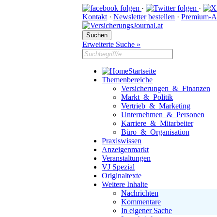
·
·
Kontakt
·
Newsletter
bestellen
·
Premium-A
Erweiterte Suche »
Startseite
Themenbereiche
Versicherungen & Finanzen
Markt & Politik
Vertrieb & Marketing
Unternehmen & Personen
Karriere & Mitarbeiter
Büro & Organisation
Praxiswissen
Anzeigenmarkt
Veranstaltungen
VJ Spezial
Originaltexte
Weitere Inhalte
Nachrichten
Kommentare
In eigener Sache