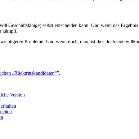
 (voll Geschäftsfähige) selbst entscheiden kann. Und wenn das Ergebnis a
n kämpft.
en, wichtigeren Probleme! Und wenn doch, dann ist dies doch eine wil
uchen „Rücktrittskandidaten“
”.
iche Version
n
erhalten
leiten
en