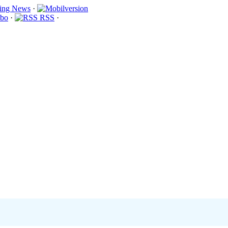
·
bo
·
RSS
·