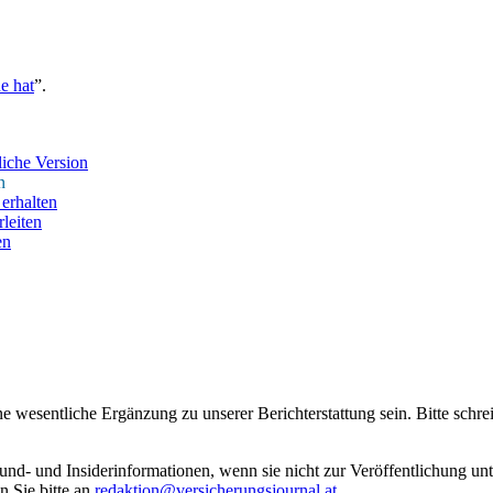
e hat
”.
iche Version
n
erhalten
leiten
en
ne wesentliche Ergänzung zu unserer Berichterstattung sein. Bitte schr
rund- und Insiderinformationen, wenn sie nicht zur Veröffentlichung u
n Sie bitte an
redaktion@versicherungsjournal.at
.