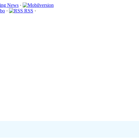
·
bo
·
RSS
·