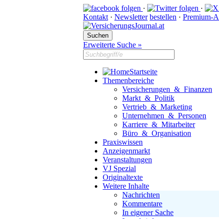
·
·
Kontakt
·
Newsletter
bestellen
·
Premium-A
Erweiterte Suche »
Startseite
Themenbereiche
Versicherungen & Finanzen
Markt & Politik
Vertrieb & Marketing
Unternehmen & Personen
Karriere & Mitarbeiter
Büro & Organisation
Praxiswissen
Anzeigenmarkt
Veranstaltungen
VJ Spezial
Originaltexte
Weitere Inhalte
Nachrichten
Kommentare
In eigener Sache