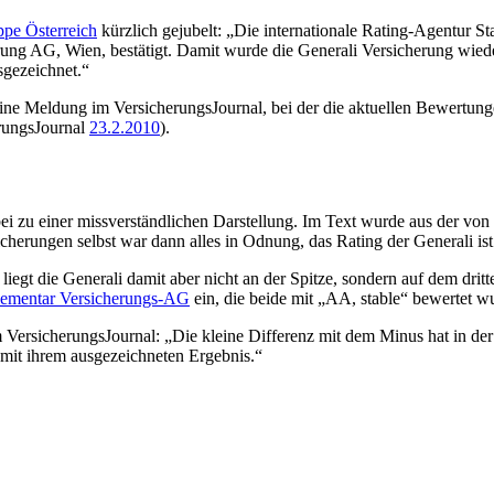
ppe Österreich
kürzlich gejubelt: „Die internationale Rating-Agentur S
erung AG, Wien, bestätigt. Damit wurde die Generali Versicherung wie
sgezeichnet.“
ne Meldung im VersicherungsJournal, bei der die aktuellen Bewertunge
rungsJournal
23.2.2010
).
i zu einer missverständlichen Darstellung. Im Text wurde aus der von
erungen selbst war dann alles in Odnung, das Rating der Generali ist t
egt die Generali damit aber nicht an der Spitze, sondern auf dem drit
lementar Versicherungs-AG
ein, die beide mit „AA, stable“ bewertet w
 VersicherungsJournal: „Die kleine Differenz mit dem Minus hat in de
 mit ihrem ausgezeichneten Ergebnis.“