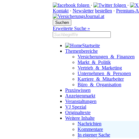
·
·
Kontakt
·
Newsletter
bestellen
·
Premium-A
Erweiterte Suche »
Startseite
Themenbereiche
Versicherungen & Finanzen
Markt & Politik
Vertrieb & Marketing
Unternehmen & Personen
Karriere & Mitarbeiter
Büro & Organisation
Praxiswissen
Anzeigenmarkt
Veranstaltungen
VJ Spezial
Originaltexte
Weitere Inhalte
Nachrichten
Kommentare
In eigener Sache