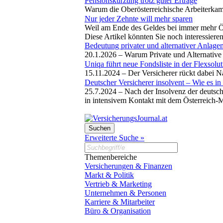
Pensionskürzung trotz guter Erträge
Warum die Oberösterreichische Arbeiterkam
Nur jeder Zehnte will mehr sparen
Weil am Ende des Geldes bei immer mehr Öste
Diese Artikel könnten Sie noch interessiere
Bedeutung privater und alternativer Anlagen
20.1.2026 –
Warum Private und Alternative 
Uniqa führt neue Fondsliste in der Flexsolut
15.11.2024 –
Der Versicherer rückt dabei N
Deutscher Versicherer insolvent – Wie es in
25.7.2024 –
Nach der Insolvenz der deutsche
in intensivem Kontakt mit dem Österreich-
Erweiterte Suche »
Themenbereiche
Versicherungen & Finanzen
Markt & Politik
Vertrieb & Marketing
Unternehmen & Personen
Karriere & Mitarbeiter
Büro & Organisation