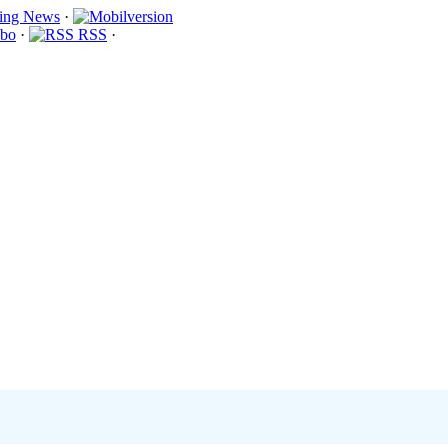
·
bo
·
RSS
·