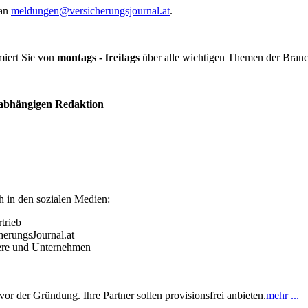
 an
meldungen@versicherungsjournal.at
.
miert Sie von
montags - freitags
über alle wichtigen Themen der Branc
abhängigen Redaktion
h in den sozialen Medien:
trieb
herungsJournal.at
ere und Unternehmen
 vor der Gründung. Ihre Partner sollen provisionsfrei anbieten.
mehr ...