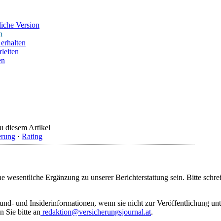
iche Version
n
erhalten
leiten
en
u diesem Artikel
erung
·
Rating
ne wesentliche Ergänzung zu unserer Berichterstattung sein. Bitte schr
rund- und Insiderinformationen, wenn sie nicht zur Veröffentlichung u
n Sie bitte an
redaktion@versicherungsjournal.at
.