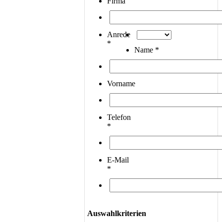
Firma
Anrede
*
Name *
Vorname
Telefon
*
E-Mail
*
Auswahlkriterien