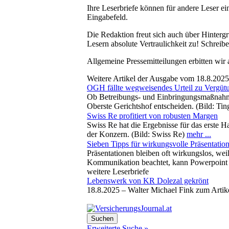
Ihre Leserbriefe können für andere Leser ei
Eingabefeld.
Die Redaktion freut sich auch über Hinterg
Lesern absolute Vertraulichkeit zu! Schreibe
Allgemeine Pressemitteilungen erbitten wir
Weitere Artikel der Ausgabe vom 18.8.2025
OGH fällte wegweisendes Urteil zu Vergüt
Ob Betreibungs- und Einbringungsmaßnahmen
Oberste Gerichtshof entscheiden. (Bild: Ti
Swiss Re profitiert von robusten Margen
Swiss Re hat die Ergebnisse für das erste H
der Konzern. (Bild: Swiss Re)
mehr ...
Sieben Tipps für wirkungsvolle Präsentatio
Präsentationen bleiben oft wirkungslos, weil
Kommunikation beachtet, kann Powerpoint a
weitere Leserbriefe
Lebenswerk von KR Dolezal gekrönt
18.8.2025 –
Walter Michael Fink zum Artik
Erweiterte Suche »