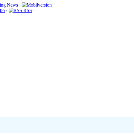
·
bo
·
RSS
·