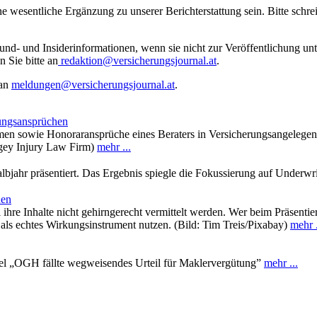
ne wesentliche Ergänzung zu unserer Berichterstattung sein. Bitte schr
rund- und Insiderinformationen, wenn sie nicht zur Veröffentlichung u
n Sie bitte an
redaktion@versicherungsjournal.at
.
 an
meldungen@versicherungsjournal.at
.
ungsansprüchen
 sowie Honoraransprüche eines Beraters in Versicherungsangelegenhe
ngey Injury Law Firm)
mehr ...
albjahr präsentiert. Das Ergebnis spiegle die Fokussierung auf Underwr
nen
 ihre Inhalte nicht gehirngerecht vermittelt werden. Wer beim Präsenti
ls echtes Wirkungsinstrument nutzen. (Bild: Tim Treis/Pixabay)
mehr .
el „OGH fällte wegweisendes Urteil für Maklervergütung”
mehr ...