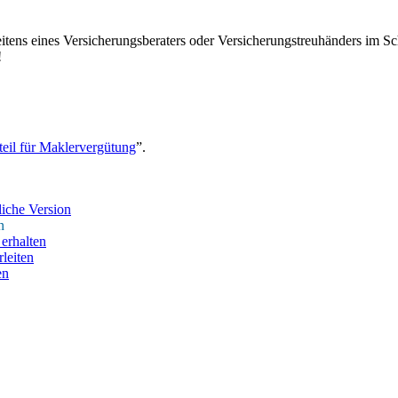
tens eines Versicherungsberaters oder Versicherungstreuhänders im 
!
eil für Maklervergütung
”.
iche Version
n
erhalten
leiten
en