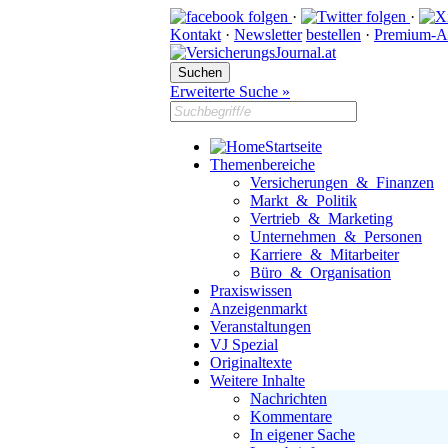
·
·
Kontakt
·
Newsletter
bestellen
·
Premium-A
Erweiterte Suche »
Startseite
Themenbereiche
Versicherungen & Finanzen
Markt & Politik
Vertrieb & Marketing
Unternehmen & Personen
Karriere & Mitarbeiter
Büro & Organisation
Praxiswissen
Anzeigenmarkt
Veranstaltungen
VJ Spezial
Originaltexte
Weitere Inhalte
Nachrichten
Kommentare
In eigener Sache