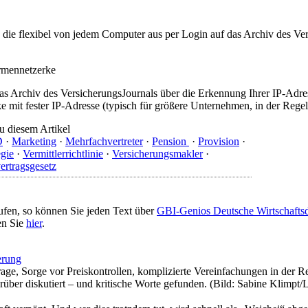
t, die flexibel von jedem Computer aus per Login auf das Archiv des 
irmennetzerke
as Archiv des VersicherungsJournals über die Erkennung Ihrer IP-Adres
 mit fester IP-Adresse (typisch für größere Unternehmen, in der Regel
u diesem Artikel
D
·
Marketing
·
Mehrfachvertreter
·
Pension
·
Provision
·
egie
·
Vermittlerrichtlinie
·
Versicherungsmakler
·
ertragsgesetz
ufen, so können Sie jeden Text über
GBI-Genios Deutsche Wirtschaft
en Sie
hier
.
erung
rage, Sorge vor Preiskontrollen, komplizierte Vereinfachungen in der R
rüber diskutiert – und kritische Worte gefunden. (Bild: Sabine Klimpt