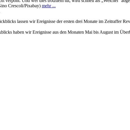
g oft verpönt. Und wer dies trotzdem tut, wird schnell als „Weichei“ 
 Gino Crescoli/Pixabay)
mehr ...
n
rückblicks lassen wir Ereignisse der ersten drei Monate im Zeitraffer R
ckblicks haben wir Ereignisse aus den Monaten Mai bis August im Über