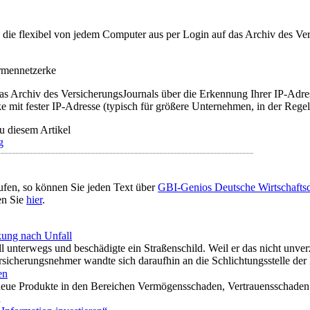
t, die flexibel von jedem Computer aus per Login auf das Archiv des 
irmennetzerke
as Archiv des VersicherungsJournals über die Erkennung Ihrer IP-Adres
 mit fester IP-Adresse (typisch für größere Unternehmen, in der Regel
u diesem Artikel
g
ufen, so können Sie jeden Text über
GBI-Genios Deutsche Wirtschaft
en Sie
hier
.
kung nach Unfall
l unterwegs und beschädigte ein Straßenschild. Weil er das nicht unverz
rsicherungsnehmer wandte sich daraufhin an die Schlichtungsstelle der
en
t neue Produkte in den Bereichen Vermögensschaden, Vertrauensschad
n