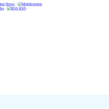
·
bo
·
RSS
·