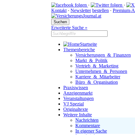
·
·
Kontakt
·
Newsletter
bestellen
·
Premium-A
Erweiterte Suche »
Startseite
Themenbereiche
Versicherungen & Finanzen
Markt & Politik
Vertrieb & Marketing
Unternehmen & Personen
Karriere & Mitarbeiter
Büro & Organisation
Praxiswissen
Anzeigenmarkt
Veranstaltungen
VJ Spezial
Originaltexte
Weitere Inhalte
Nachrichten
Kommentare
In eigener Sache