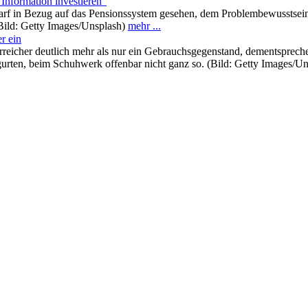
nformation investieren“
rf in Bezug auf das Pensionssystem gesehen, dem Problembewusstsein s
(Bild: Getty Images/Unsplash)
mehr ...
er ein
terreicher deutlich mehr als nur ein Gebrauchsgegenstand, dementsprech
gurten, beim Schuhwerk offenbar nicht ganz so. (Bild: Getty Images/U