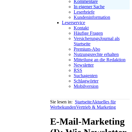
Kommentare
In eigener Sache
Leserbriefe
Kundeninformation
Leserservice
Kontakt
Häufige Fragen
VersicherungsJournal als
Startseite
Premium-Abo
Nutzungsrechte erhalten
Mitteilung an die Redaktion
Newsletter
RSS
Suchagenten
Schlagwörter
Mobilversion
Sie lesen in:
Startseite
Aktuelles für
Werbekunden
Vertrieb & Marketing
E-Mail-Marketing