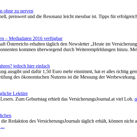
en ohne zu nerven
nell, preiswert und die Resonanz leicht messbar ist. Tipps für erfolgrei
ren – Mediadaten 2016 verfügbar
aft Österreichs erhalten täglich den Newsletter „Heute im Versicherung
nnenten kommen überwiegend durch Weiterempfehlungen hinzu. Mehr a
hren? jedoch hier einfach
 ausgibt und dafür 1,50 Euro mehr einnimmt, hat er alles richtig gema
rprüfung des ökonomischen Nutzens ist die Messung der Werbewirkung
ägliche Lektüre
Lesers. Zum Geburtstag erhielt das VersicherungsJournal.at viel Lob.
m
tlichen
die Redaktion des VersicherungsJournals täglich erhält, können nicht a
...