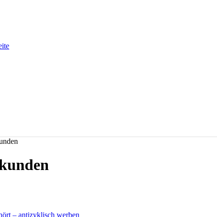
eite
kunden
ekunden
hört – antizyklisch werben