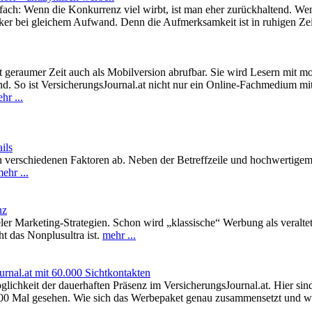
fach: Wenn die Konkurrenz viel wirbt, ist man eher zurückhaltend. Wen
er bei gleichem Aufwand. Denn die Aufmerksamkeit ist in ruhigen Zei
it geraumer Zeit auch als Mobilversion abrufbar. Sie wird Lesern mit m
d. So ist VersicherungsJournal.at nicht nur ein Online-Fachmedium mit
hr ...
ils
verschiedenen Faktoren ab. Neben der Betreffzeile und hochwertigem I
ehr ...
nz
ieler Marketing-Strategien. Schon wird „klassische“ Werbung als veralt
ht das Nonplusultra ist.
mehr ...
urnal.at mit 60.000 Sichtkontakten
lichkeit der dauerhaften Präsenz im VersicherungsJournal.at. Hier sin
00 Mal gesehen. Wie sich das Werbepaket genau zusammensetzt und wie