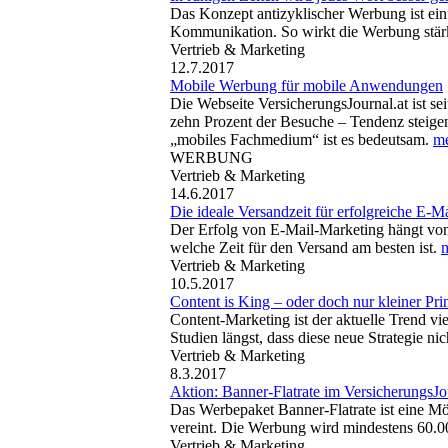
Das Konzept antizyklischer Werbung ist ein
Kommunikation. So wirkt die Werbung stärk
Vertrieb & Marketing
12.7.2017
Mobile Werbung für mobile Anwendungen
Die Webseite VersicherungsJournal.at ist se
zehn Prozent der Besuche – Tendenz steigen
„mobiles Fachmedium“ ist es bedeutsam.
me
WERBUNG
Vertrieb & Marketing
14.6.2017
Die ideale Versandzeit für erfolgreiche E-Ma
Der Erfolg von E-Mail-Marketing hängt von 
welche Zeit für den Versand am besten ist.
m
Vertrieb & Marketing
10.5.2017
Content is King – oder doch nur kleiner Pri
Content-Marketing ist der aktuelle Trend v
Studien längst, dass diese neue Strategie nic
Vertrieb & Marketing
8.3.2017
Aktion: Banner-Flatrate im VersicherungsJo
Das Werbepaket Banner-Flatrate ist eine Mög
vereint. Die Werbung wird mindestens 60.0
Vertrieb & Marketing