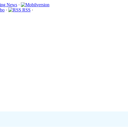
·
bo
·
RSS
·