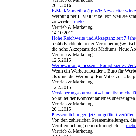
20.1.2016
E-Mail-Marketing (I): Wie Newsletter wirk
Werbung per E-Mail ist beliebt, weil sie sch
zu werden.
mehr ...
Vertrieb & Marketing
14.10.2015
Hohe Reichweite und Akzeptanz seit 7 Jah
5.666 Fachleute in der Versicherungswirtsch
die hohe Akzeptanz des Mediums: Neue Abo
Vertrieb & Marketing
12.5.2015
Werbewirkung messen – kompliziertes Verfa
Wenn ein Werbetreibender 1 Euro für Werbung
als ohne die Werbung. Ein Mittel zur Übe
Vertrieb & Marketing
12.2.2015
VersicherungsJournal.at – Unentbehrliche t
So lautet der Kommentar eines überzeugten 
Vertrieb & Marketing
20.1.2015
Pressemitteilungen jetzt ungefiltert veröffen
Von den zahlreichen Pressemitteilungen, die 
Veröffentlichung dennoch möglich ist.
mehr 
Vertrieb & Marketing