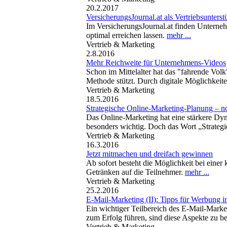
20.2.2017
VersicherungsJournal.at als Vertriebsunterst
Im VersicherungsJournal.at finden Unterne
optimal erreichen lassen.
mehr ...
Vertrieb & Marketing
2.8.2016
Mehr Reichweite für Unternehmens-Videos
Schon im Mittelalter hat das "fahrende Volk
Methode stützt. Durch digitale Möglichkeit
Vertrieb & Marketing
18.5.2016
Strategische Online-Marketing-Planung – n
Das Online-Marketing hat eine stärkere Dyna
besonders wichtig. Doch das Wort „Strategie
Vertrieb & Marketing
16.3.2016
Jetzt mitmachen und dreifach gewinnen
Ab sofort besteht die Möglichkeit bei eine
Getränken auf die Teilnehmer.
mehr ...
Vertrieb & Marketing
25.2.2016
E-Mail-Marketing (II): Tipps für Werbung i
Ein wichtiger Teilbereich des E-Mail-Marke
zum Erfolg führen, sind diese Aspekte zu b
Vertrieb & Marketing