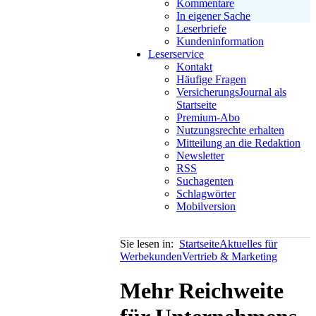
Kommentare
In eigener Sache
Leserbriefe
Kundeninformation
Leserservice
Kontakt
Häufige Fragen
VersicherungsJournal als
Startseite
Premium-Abo
Nutzungsrechte erhalten
Mitteilung an die Redaktion
Newsletter
RSS
Suchagenten
Schlagwörter
Mobilversion
Sie lesen in:
Startseite
Aktuelles für
Werbekunden
Vertrieb & Marketing
Mehr Reichweite