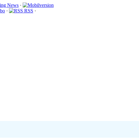
·
bo
·
RSS
·