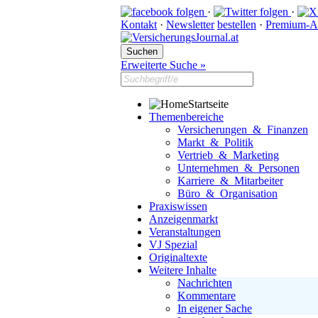
·
·
Kontakt
·
Newsletter
bestellen
·
Premium-A
Erweiterte Suche »
Startseite
Themenbereiche
Versicherungen & Finanzen
Markt & Politik
Vertrieb & Marketing
Unternehmen & Personen
Karriere & Mitarbeiter
Büro & Organisation
Praxiswissen
Anzeigenmarkt
Veranstaltungen
VJ Spezial
Originaltexte
Weitere Inhalte
Nachrichten
Kommentare
In eigener Sache