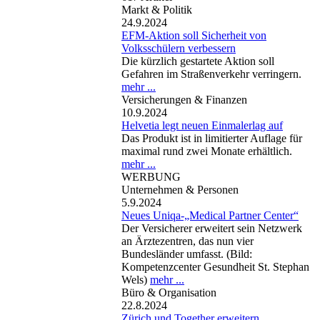
Markt & Politik
24.9.2024
EFM-Aktion soll Sicherheit von
Volksschülern verbessern
Die kürzlich gestartete Aktion soll
Gefahren im Straßenverkehr verringern.
mehr ...
Versicherungen & Finanzen
10.9.2024
Helvetia legt neuen Einmalerlag auf
Das Produkt ist in limitierter Auflage für
maximal rund zwei Monate erhältlich.
mehr ...
WERBUNG
Unternehmen & Personen
5.9.2024
Neues Uniqa-„Medical Partner Center“
Der Versicherer erweitert sein Netzwerk
an Ärztezentren, das nun vier
Bundesländer umfasst. (Bild:
Kompetenzcenter Gesundheit St. Stephan
Wels)
mehr ...
Büro & Organisation
22.8.2024
Zürich und Together erweitern