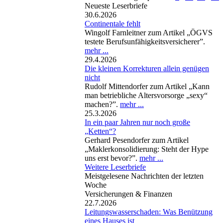
Neueste Leserbriefe
30.6.2026
Continentale fehlt
Wingolf Farnleitner zum Artikel „ÖGVS
testete Berufsunfähigkeitsversicherer”.
mehr ...
29.4.2026
Die kleinen Korrekturen allein genügen
nicht
Rudolf Mittendorfer zum Artikel „Kann
man betriebliche Altersvorsorge „sexy“
machen?”.
mehr ...
25.3.2026
In ein paar Jahren nur noch große
„Ketten“?
Gerhard Pesendorfer zum Artikel
„Maklerkonsolidierung: Steht der Hype
uns erst bevor?”.
mehr ...
Weitere Leserbriefe
Meistgelesene Nachrichten der letzten
Woche
Versicherungen & Finanzen
22.7.2026
Leitungswasserschaden: Was Benützung
eines Hauses ist